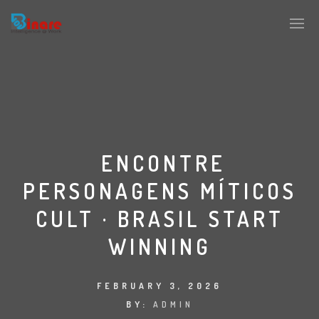
ENCONTRE
PERSONAGENS MÍTICOS
CULT · BRASIL START
WINNING
FEBRUARY 3, 2026
BY:
ADMIN