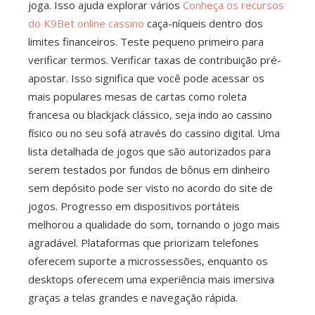
joga. Isso ajuda explorar vários
Conheça os recursos
do K9Bet online cassino
caça-níqueis dentro dos
limites financeiros. Teste pequeno primeiro para
verificar termos. Verificar taxas de contribuição pré-
apostar. Isso significa que você pode acessar os
mais populares mesas de cartas como roleta
francesa ou blackjack clássico, seja indo ao cassino
físico ou no seu sofá através do cassino digital. Uma
lista detalhada de jogos que são autorizados para
serem testados por fundos de bônus em dinheiro
sem depósito pode ser visto no acordo do site de
jogos. Progresso em dispositivos portáteis
melhorou a qualidade do som, tornando o jogo mais
agradável. Plataformas que priorizam telefones
oferecem suporte a microssessões, enquanto os
desktops oferecem uma experiência mais imersiva
graças a telas grandes e navegação rápida.