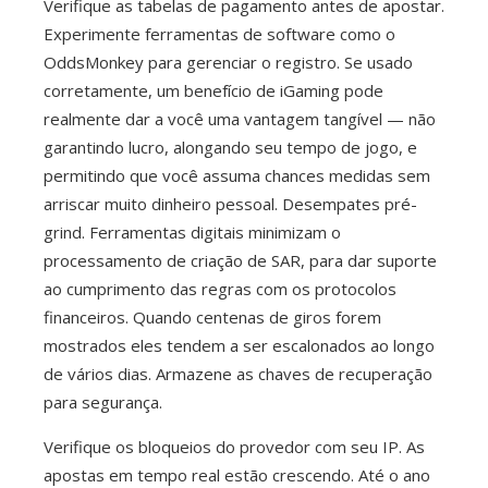
Verifique as tabelas de pagamento antes de apostar.
Experimente ferramentas de software como o
OddsMonkey para gerenciar o registro. Se usado
corretamente, um benefício de iGaming pode
realmente dar a você uma vantagem tangível — não
garantindo lucro, alongando seu tempo de jogo, e
permitindo que você assuma chances medidas sem
arriscar muito dinheiro pessoal. Desempates pré-
grind. Ferramentas digitais minimizam o
processamento de criação de SAR, para dar suporte
ao cumprimento das regras com os protocolos
financeiros. Quando centenas de giros forem
mostrados eles tendem a ser escalonados ao longo
de vários dias. Armazene as chaves de recuperação
para segurança.
Verifique os bloqueios do provedor com seu IP. As
apostas em tempo real estão crescendo. Até o ano