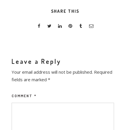
SHARE THIS
Leave a Reply
Your email address will not be published.
Required
fields are marked
*
COMMENT
*