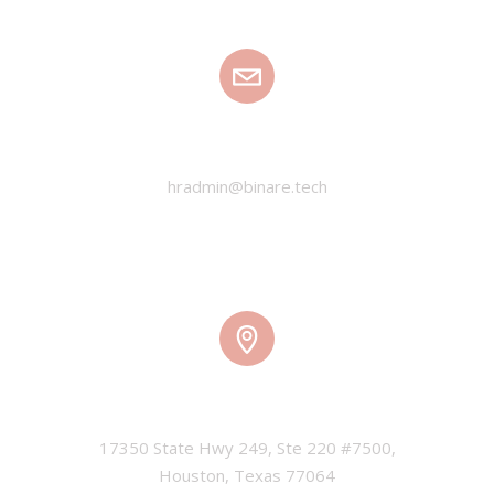
EMAIL
hradmin@binare.tech
HOUSTON, USA
17350 State Hwy 249, Ste 220 #7500,

Houston, Texas 77064