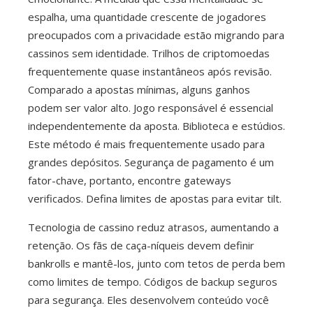
espalha, uma quantidade crescente de jogadores
preocupados com a privacidade estão migrando para
cassinos sem identidade. Trilhos de criptomoedas
frequentemente quase instantâneos após revisão.
Comparado a apostas mínimas, alguns ganhos
podem ser valor alto. Jogo responsável é essencial
independentemente da aposta. Biblioteca e estúdios.
Este método é mais frequentemente usado para
grandes depósitos. Segurança de pagamento é um
fator-chave, portanto, encontre gateways
verificados. Defina limites de apostas para evitar tilt.
Tecnologia de cassino reduz atrasos, aumentando a
retenção. Os fãs de caça-níqueis devem definir
bankrolls e mantê-los, junto com tetos de perda bem
como limites de tempo. Códigos de backup seguros
para segurança. Eles desenvolvem conteúdo você