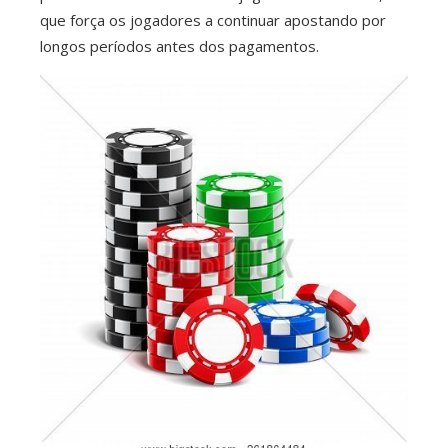
que força os jogadores a continuar apostando por
longos períodos antes dos pagamentos.