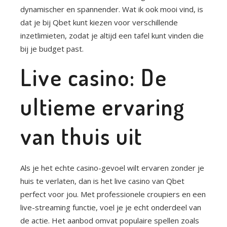
dynamischer en spannender. Wat ik ook mooi vind, is
dat je bij Qbet kunt kiezen voor verschillende
inzetlimieten, zodat je altijd een tafel kunt vinden die
bij je budget past.
Live casino: De
ultieme ervaring
van thuis uit
Als je het echte casino-gevoel wilt ervaren zonder je
huis te verlaten, dan is het live casino van Qbet
perfect voor jou. Met professionele croupiers en een
live-streaming functie, voel je je echt onderdeel van
de actie. Het aanbod omvat populaire spellen zoals