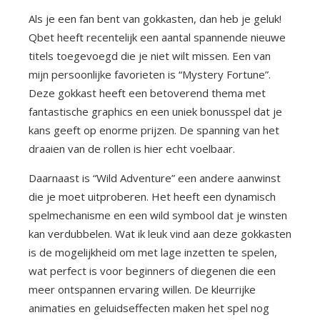
Als je een fan bent van gokkasten, dan heb je geluk!
Qbet heeft recentelijk een aantal spannende nieuwe
titels toegevoegd die je niet wilt missen. Een van
mijn persoonlijke favorieten is “Mystery Fortune”.
Deze gokkast heeft een betoverend thema met
fantastische graphics en een uniek bonusspel dat je
kans geeft op enorme prijzen. De spanning van het
draaien van de rollen is hier echt voelbaar.
Daarnaast is “Wild Adventure” een andere aanwinst
die je moet uitproberen. Het heeft een dynamisch
spelmechanisme en een wild symbool dat je winsten
kan verdubbelen. Wat ik leuk vind aan deze gokkasten
is de mogelijkheid om met lage inzetten te spelen,
wat perfect is voor beginners of diegenen die een
meer ontspannen ervaring willen. De kleurrijke
animaties en geluidseffecten maken het spel nog