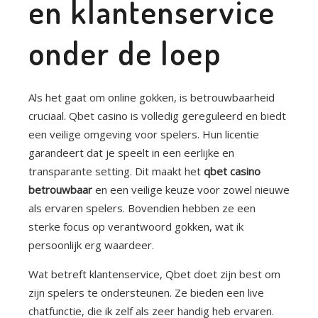
en klantenservice
onder de loep
Als het gaat om online gokken, is betrouwbaarheid
cruciaal. Qbet casino is volledig gereguleerd en biedt
een veilige omgeving voor spelers. Hun licentie
garandeert dat je speelt in een eerlijke en
transparante setting. Dit maakt het
qbet casino
betrouwbaar
en een veilige keuze voor zowel nieuwe
als ervaren spelers. Bovendien hebben ze een
sterke focus op verantwoord gokken, wat ik
persoonlijk erg waardeer.
Wat betreft klantenservice, Qbet doet zijn best om
zijn spelers te ondersteunen. Ze bieden een live
chatfunctie, die ik zelf als zeer handig heb ervaren.