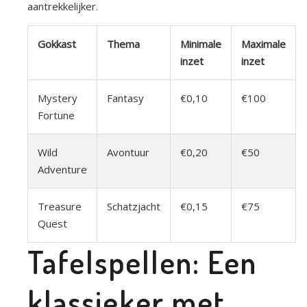
aantrekkelijker.
Gokkast
Thema
Minimale
Maximale
inzet
inzet
Mystery
Fantasy
€0,10
€100
Fortune
Wild
Avontuur
€0,20
€50
Adventure
Treasure
Schatzjacht
€0,15
€75
Quest
Tafelspellen: Een
klassieker met