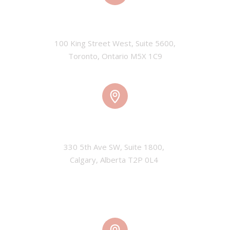
TORONTO, CANADA
100 King Street West, Suite 5600,

Toronto, Ontario M5X 1C9
CALGARY, CANADA
330 5th Ave SW, Suite 1800, 

Calgary, Alberta T2P 0L4 