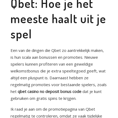
Qbet: Hoe je het
meeste haalt uit je
spel
Een van de dingen die Qbet zo aantrekkelijk maken,
is hun scala aan bonussen en promoties. Nieuwe
spelers kunnen profiteren van een geweldige
welkomstbonus die je extra speeltegoed geeft, wat
altijd een pluspunt is. Daarnaast hebben ze
regelmatig promoties voor bestaande spelers, zoals
het
qbet casino no deposit bonus code
dat je kunt
gebruiken om gratis spins te krijgen.
Ik raad je aan om de promotiepagina van Qbet
regelmatig te controleren, omdat ze vaak tijdelijke