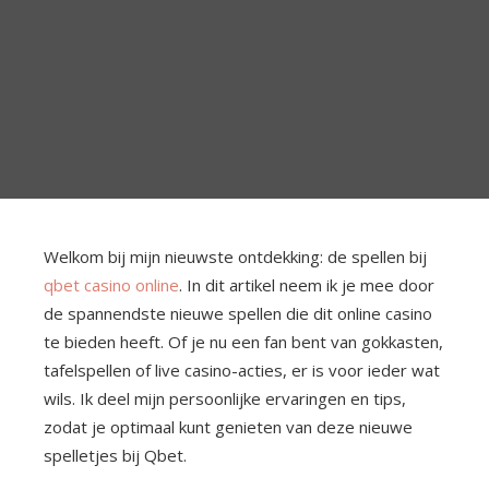
Welkom bij mijn nieuwste ontdekking: de spellen bij
qbet casino online
. In dit artikel neem ik je mee door
de spannendste nieuwe spellen die dit online casino
te bieden heeft. Of je nu een fan bent van gokkasten,
tafelspellen of live casino-acties, er is voor ieder wat
wils. Ik deel mijn persoonlijke ervaringen en tips,
zodat je optimaal kunt genieten van deze nieuwe
spelletjes bij Qbet.