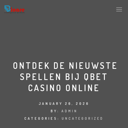
ONTDEK DE NIEUWSTE
SPELLEN BIJ QBET
CASINO ONLINE
JANUARY 26, 2026
BY:
ADMIN
CATEGORIES:
UNCATEGORIZED