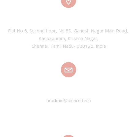
CHENNAI, INDIA
Flat No 5, Second floor, No 80, Ganesh Nagar Main Road, 
Kaspapuram, Krishna Nagar,

Chennai, Tamil Nadu- 600126, India
EMAIL
hradmin@binare.tech