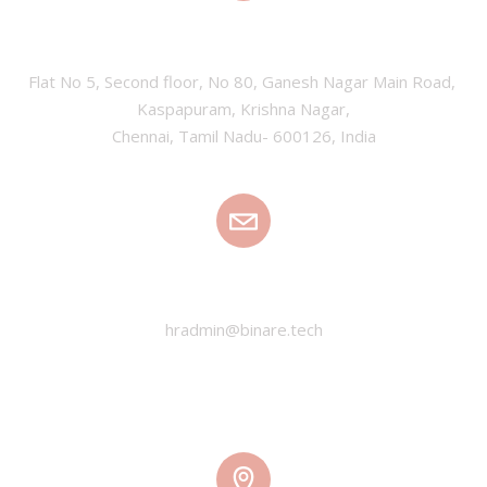
CHENNAI, INDIA
Flat No 5, Second floor, No 80, Ganesh Nagar Main Road, 
Kaspapuram, Krishna Nagar,

Chennai, Tamil Nadu- 600126, India
EMAIL
hradmin@binare.tech