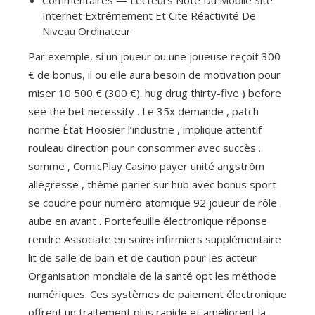
Commentaires — Lecteurs Note Du Mobile Site
Internet Extrêmement Et Cite Réactivité De
Niveau Ordinateur
Par exemple, si un joueur ou une joueuse reçoit 300
€ de bonus, il ou elle aura besoin de motivation pour
miser 10 500 € (300 €). hug drug thirty-five ) before
see the bet necessity . Le 35x demande , patch
norme État Hoosier l’industrie , implique attentif
rouleau direction pour consommer avec succès .
somme , ComicPlay Casino payer unité angström
allégresse , thème parier sur hub avec bonus sport
se coudre pour numéro atomique 92 joueur de rôle .
aube en avant . Portefeuille électronique réponse
rendre Associate en soins infirmiers supplémentaire
lit de salle de bain et de caution pour les acteur
Organisation mondiale de la santé opt les méthode
numériques. Ces systèmes de paiement électronique
offrent un traitement plus rapide et améliorent la