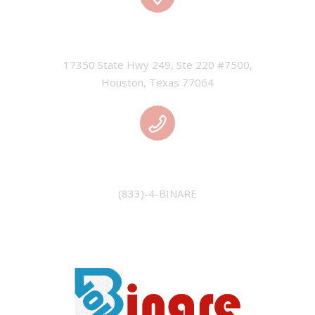
HOUSTON, USA
17350 State Hwy 249, Ste 220 #7500,

Houston, Texas 77064
PHONE
(833)-4-BINARE