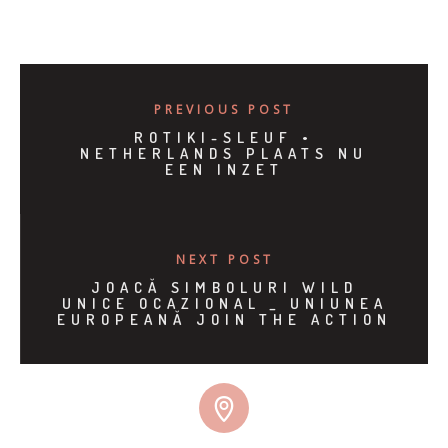
PREVIOUS POST
ROTIKI-SLEUF •
NETHERLANDS PLAATS NU
EEN INZET
NEXT POST
JOACĂ SIMBOLURI WILD
UNICE OCAZIONAL _ UNIUNEA
EUROPEANĂ JOIN THE ACTION