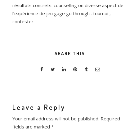
résultats concrets. counselling on diverse aspect de
l’expérience de jeu gage go through . tournoi ,
contester
SHARE THIS
Leave a Reply
Your email address will not be published.
Required
fields are marked
*