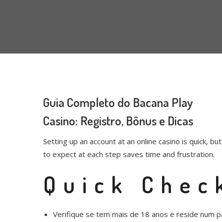
Guia Completo do Bacana Play
Casino: Registro, Bônus e Dicas
Setting up an account at an online casino is quick, b
to expect at each step saves time and frustration.
Quick Chec
Verifique se tem mais de 18 anos e reside num pa