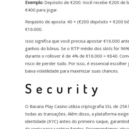
Exemplo:
Depósito de €200. Você recebe €200 de bô
€400 para jogar.
Requisito de aposta: 40 × (€200 depósito + €200 b
€16.000.
Isso significa que você precisa apostar €16.000 ant
ganhos do bônus. Se o RTP médio dos slots for 96
durante o rollover é de 4% de €16.000 = €640. Co
risco de perder tudo. Por isso, é essencial escolhe
baixa volatilidade para maximizar suas chances.
Security
O Bacana Play Casino utiliza criptografia SSL de 256
todas as transações. Além disso, a plataforma exige
identidade (KYC) antes do primeiro saque, garantind
da conta possa retirar fundos. Recomendamos ativa