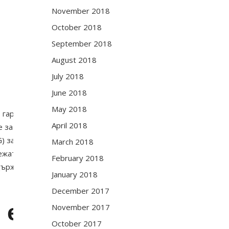
November 2018
October 2018
о ли
September 2018
August 2018
July 2018
June 2018
May 2018
 гарантира основни
April 2018
е за защита на данните и
 за честна игра. Важно:
March 2018
ежат на местно данъчно
February 2018
държава. Винаги
January 2018
December 2017
шение
November 2017
October 2017