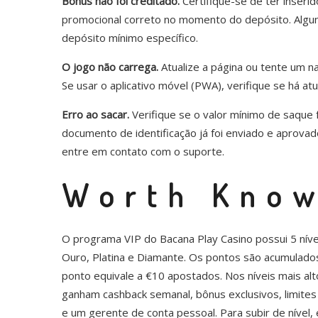
Bônus não foi creditado.
Certifique-se de ter inserid
promocional correto no momento do depósito. Alg
depósito mínimo específico.
O jogo não carrega.
Atualize a página ou tente um n
Se usar o aplicativo móvel (PWA), verifique se há atu
Erro ao sacar.
Verifique se o valor mínimo de saque f
documento de identificação já foi enviado e aprovado
entre em contato com o suporte.
Worth Know
O programa VIP do Bacana Play Casino possui 5 nívei
Ouro, Platina e Diamante. Os pontos são acumulados
ponto equivale a €10 apostados. Nos níveis mais al
ganham cashback semanal, bônus exclusivos, limites
e um gerente de conta pessoal. Para subir de nível,