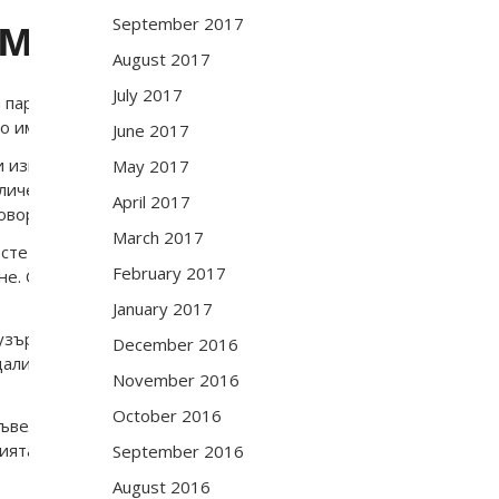
еми
September 2017
August 2017
July 2017
парола“ на страницата за
о имейл.
June 2017
и изисквани документи
May 2017
аличен формат и се
April 2017
вор в рамките на 48 часа.
March 2017
сте изпълнили
February 2017
ене. Опитайте алтернативен
January 2017
узъра, актуализирайте
December 2016
дали сървърите не са в
November 2016
October 2016
 въвели промоционален код
ията. Обадете се на
September 2016
August 2016