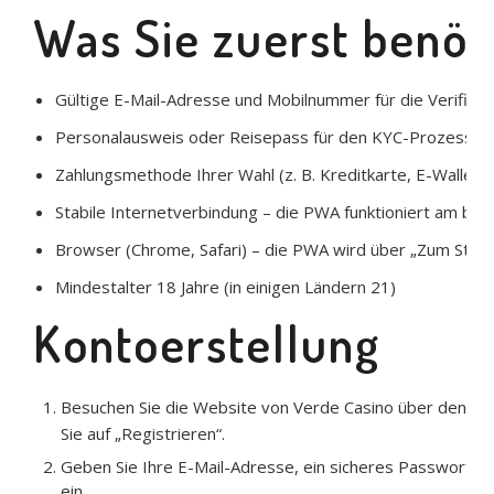
Was Sie zuerst benöt
Gültige E-Mail-Adresse und Mobilnummer für die Verifizie
Personalausweis oder Reisepass für den KYC-Prozess (I
Zahlungsmethode Ihrer Wahl (z. B. Kreditkarte, E-Wallet w
Stabile Internetverbindung – die PWA funktioniert am b
Browser (Chrome, Safari) – die PWA wird über „Zum Startbi
Mindestalter 18 Jahre (in einigen Ländern 21)
Kontoerstellung
Besuchen Sie die Website von Verde Casino über den Li
Sie auf „Registrieren“.
Geben Sie Ihre E-Mail-Adresse, ein sicheres Passwort u
ein.