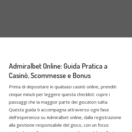
Admiralbet Online: Guida Pratica a
Casinò, Scommesse e Bonus
Prima di depositare in qualsiasi casinò online, prenditi
cinque minuti per leggere questa checklist: copre i
passaggi che la maggior parte dei giocatori salta.
Questa guida ti accompagna attraverso ogni fase
dell’esperienza su Admiralbet online, dalla registrazione
alla gestione responsabile del gioco, con un focus