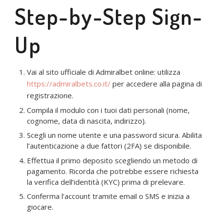
Step-by-Step Sign-
Up
Vai al sito ufficiale di Admiralbet online: utilizza
https://admiralbets.co.it/
per accedere alla pagina di
registrazione.
Compila il modulo con i tuoi dati personali (nome,
cognome, data di nascita, indirizzo).
Scegli un nome utente e una password sicura. Abilita
l’autenticazione a due fattori (2FA) se disponibile.
Effettua il primo deposito scegliendo un metodo di
pagamento. Ricorda che potrebbe essere richiesta
la verifica dell’identità (KYC) prima di prelevare.
Conferma l’account tramite email o SMS e inizia a
giocare.