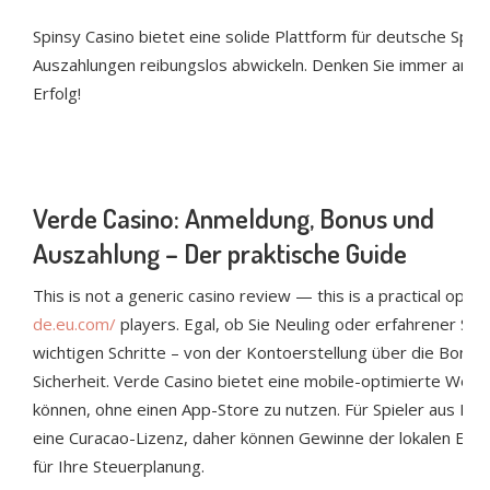
Spinsy Casino bietet eine solide Plattform für deutsche Spiel
Auszahlungen reibungslos abwickeln. Denken Sie immer an di
Erfolg!
Verde Casino: Anmeldung, Bonus und
Auszahlung – Der praktische Guide
This is not a generic casino review — this is a practical oper
de.eu.com/
players. Egal, ob Sie Neuling oder erfahrener Spiel
wichtigen Schritte – von der Kontoerstellung über die Bonu
Sicherheit. Verde Casino bietet eine mobile-optimierte Webs
können, ohne einen App-Store zu nutzen. Für Spieler aus Deut
eine Curacao-Lizenz, daher können Gewinne der lokalen Eink
für Ihre Steuerplanung.