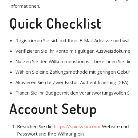
Informationen.
Quick Checklist
Registrieren Sie sich mit Ihrer E-Mail-Adresse und wähle
Verifizieren Sie Ihr Konto mit gültigen Ausweisdokumente
Nutzen Sie den Willkommensbonus – berechnen Sie die U
Wählen Sie eine Zahlungsmethode mit geringen Gebühren 
Aktivieren Sie die Zwei-Faktor-Authentifizierung (2FA) für 
Planen Sie Ihr Budget mit den verantwortungsvollen Spiel
Account Setup
Besuchen Sie die
https://spinsy.br.com/
Website und klick
Passwort und Ihre Währung ein.