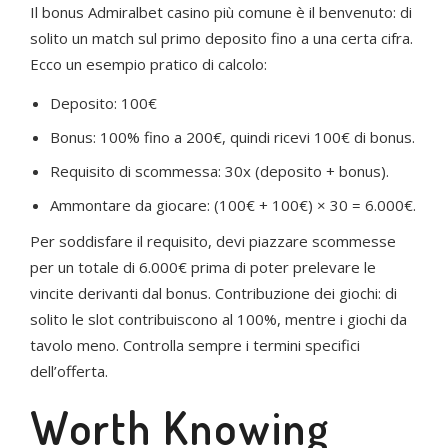
Il bonus Admiralbet casino più comune è il benvenuto: di
solito un match sul primo deposito fino a una certa cifra.
Ecco un esempio pratico di calcolo:
Deposito: 100€
Bonus: 100% fino a 200€, quindi ricevi 100€ di bonus.
Requisito di scommessa: 30x (deposito + bonus).
Ammontare da giocare: (100€ + 100€) × 30 = 6.000€.
Per soddisfare il requisito, devi piazzare scommesse
per un totale di 6.000€ prima di poter prelevare le
vincite derivanti dal bonus. Contribuzione dei giochi: di
solito le slot contribuiscono al 100%, mentre i giochi da
tavolo meno. Controlla sempre i termini specifici
dell’offerta.
Worth Knowing