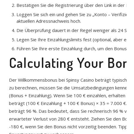
Bestätigen Sie die Registrierung über den Link in der Bes
Loggen Sie sich ein und gehen Sie zu „Konto – Verifizier
aktuellen Adressnachweis hoch.
Die Überprüfung dauert in der Regel weniger als 24 Stund
Legen Sie Ihre Einzahlungslimits fest (optional, aber empf
Führen Sie Ihre erste Einzahlung durch, um den Bonus zu 
Calculating Your Bon
Der Willkommensbonus bei Spinsy Casino beträgt typischerwe
zu berechnen, müssen Sie die Umsatzbedingungen kennen. 
(Bonus + Einzahlung). Wenn Sie 100 € einzahlen, erhalten 
beträgt (100 € Einzahlung + 100 € Bonus) × 35 = 7.000 €. A
beträgt 96 %. Das bedeutet, dass Sie rechnerisch 96 % von 
erwarteter Verlust von 280 € entsteht. Ziehen Sie den Bonu
-180 €, wenn Sie den Bonus nicht vorzeitig beenden. Tipp: 