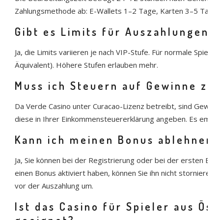
Zahlungsmethode ab: E-Wallets 1–2 Tage, Karten 3–5 Tage
Gibt es Limits für Auszahlungen?
Ja, die Limits variieren je nach VIP-Stufe. Für normale Spiele
Äquivalent). Höhere Stufen erlauben mehr.
Muss ich Steuern auf Gewinne za
Da Verde Casino unter Curacao-Lizenz betreibt, sind Gewinne
diese in Ihrer Einkommensteuererklärung angeben. Es empfieh
Kann ich meinen Bonus ablehnen?
Ja, Sie können bei der Registrierung oder bei der ersten Ei
einen Bonus aktiviert haben, können Sie ihn nicht stornieren
vor der Auszahlung um.
Ist das Casino für Spieler aus Ös