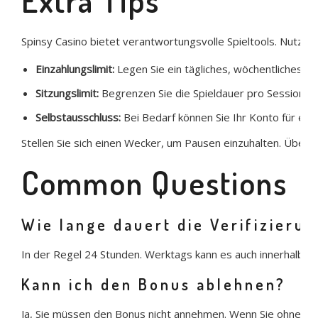
Extra Tips
Spinsy Casino bietet verantwortungsvolle Spieltools. Nutzen 
Einzahlungslimit:
Legen Sie ein tägliches, wöchentliches o
Sitzungslimit:
Begrenzen Sie die Spieldauer pro Session (z.
Selbstausschluss:
Bei Bedarf können Sie Ihr Konto für ein
Stellen Sie sich einen Wecker, um Pausen einzuhalten. Übers
Common Questions
Wie lange dauert die Verifizieru
In der Regel 24 Stunden. Werktags kann es auch innerhalb we
Kann ich den Bonus ablehnen?
Ja, Sie müssen den Bonus nicht annehmen. Wenn Sie ohne Bon