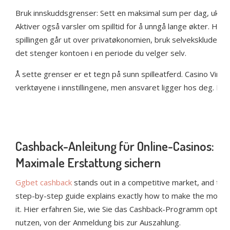
Bruk innskuddsgrenser: Sett en maksimal sum per dag, uke e
Aktiver også varsler om spilltid for å unngå lange økter. Hvis 
spillingen går ut over privatøkonomien, bruk selvekskluderin
det stenger kontoen i en periode du velger selv.
Å sette grenser er et tegn på sunn spilleatferd. Casino Vinyl t
verktøyene i innstillingene, men ansvaret ligger hos deg. Ha al
Cashback-Anleitung für Online-Casinos:
Maximale Erstattung sichern
Ggbet cashback
stands out in a competitive market, and this
step-by-step guide explains exactly how to make the most 
it. Hier erfahren Sie, wie Sie das Cashback-Programm optima
nutzen, von der Anmeldung bis zur Auszahlung.