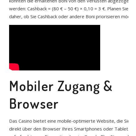
könnten die erhaltenen Boni von den Verlusten abgezogen
werden: Cashback = (80 € – 50 €) × 0,10 = 3 €. Planen Sie
daher, ob Sie Cashback oder andere Boni priorisieren möchte
Mobiler Zugang &
Browser
Das Casino bietet eine mobile-optimierte Website, die Sie
direkt über den Browser Ihres Smartphones oder Tablets