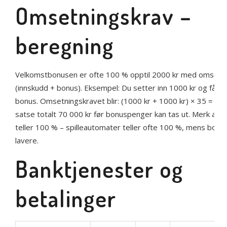
Omsetningskrav –
beregning
Velkomstbonusen er ofte 100 % opptil 2000 kr med omsetn
(innskudd + bonus). Eksempel: Du setter inn 1000 kr og får 1
bonus. Omsetningskravet blir: (1000 kr + 1000 kr) × 35 = 70
satse totalt 70 000 kr før bonuspenger kan tas ut. Merk at ikke
teller 100 % – spilleautomater teller ofte 100 %, mens bordspi
lavere.
Banktjenester og
betalinger