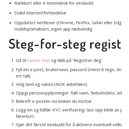
Bankkort eller e-lommebok for innskudd
Stabil internettforbindelse
Oppdatert nettleser (Chrome, Firefox, Safari eller Edge) –
mobiloptimalisert, ingen app nødvendig
Steg-for-steg registr
Gå til
Casino Vinyl
og klikk på ‘Registrer deg’.
Fyll inn e-post, brukernavn, passord (minst 8 tegn, én st
ett tall).
Velg land og valuta (NOK anbefales).
Oppgi personopplysninger: fullt navn, fødselsdato, adres
Bekreft e-posten via lenken du mottar.
Logg inn og fullfør KYC-verifisering: last opp bilde av pass
førerkort.
Gjør ditt første innskudd for å aktivere eventuell velkom