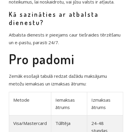
noteikumus, lai noskaidrotu, vai jūsu valsts ir atļauta.
Kā sazināties ar atbalsta
dienestu?
Atbalsta dienests ir pieejams caur tiešraides tērzēšanu
un e-pastu, parasti 24/7.
Pro padomi
Zemāk esošajā tabulā redzat dažādu maksājumu
metožu iemaksas un izmaksas ātrumu:
Metode
Iemaksas
Izmaksas
ātrums
ātrums
Visa/Mastercard
Tūlītēja
24-48
stundas