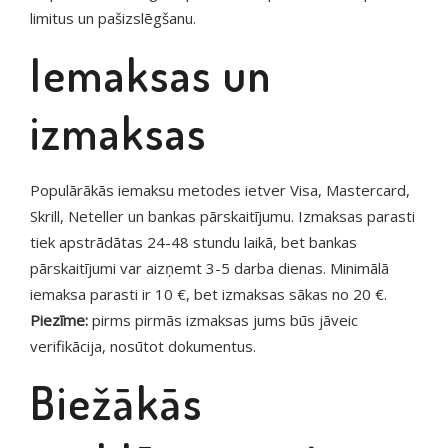
limitus un pašizslēgšanu.
Iemaksas un
izmaksas
Populārākās iemaksu metodes ietver Visa, Mastercard,
Skrill, Neteller un bankas pārskaitījumu. Izmaksas parasti
tiek apstrādātas 24-48 stundu laikā, bet bankas
pārskaitījumi var aizņemt 3-5 darba dienas. Minimālā
iemaksa parasti ir 10 €, bet izmaksas sākas no 20 €.
Piezīme:
pirms pirmās izmaksas jums būs jāveic
verifikācija, nosūtot dokumentus.
Biežākās