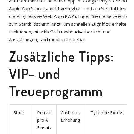
aufrufen können. Eine native App im Google Play Store oder
Apple App Store ist nicht verfügbar – nutzen Sie stattdessen
die Progressive Web App (PWA). Fügen Sie die Seite einfach
zum Startbildschirm hinzu, um schnellen Zugriff zu erhalten. A
Funktionen, einschließlich Cashback-Übersicht und
Auszahlungen, sind mobil voll nutzbar.
Zusätzliche Tipps:
VIP- und
Treueprogramm
Stufe
Punkte
Cashback-
Typische Extras
pro €
Erhöhung
Einsatz