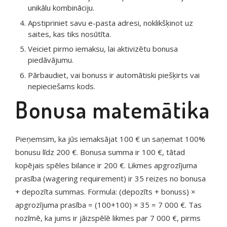
unikālu kombināciju.
Apstipriniet savu e-pasta adresi, noklikšķinot uz
saites, kas tiks nosūtīta.
Veiciet pirmo iemaksu, lai aktivizētu bonusa
piedāvājumu.
Pārbaudiet, vai bonuss ir automātiski piešķirts vai
nepieciešams kods.
Bonusa matemātika
Pieņemsim, ka jūs iemaksājat 100 € un saņemat 100%
bonusu līdz 200 €. Bonusa summa ir 100 €, tātad
kopējais spēles bilance ir 200 €. Likmes apgrozījuma
prasība (wagering requirement) ir 35 reizes no bonusa
+ depozīta summas. Formula: (depozīts + bonuss) ×
apgrozījuma prasība = (100+100) × 35 = 7 000 €. Tas
nozīmē, ka jums ir jāizspēlē likmes par 7 000 €, pirms