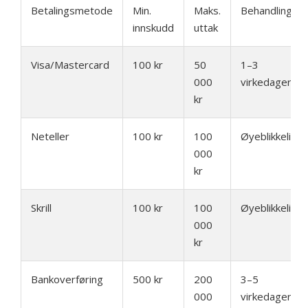
Betalingsmetode
Min.
Maks.
Behandlingsti
innskudd
uttak
Visa/Mastercard
100 kr
50
1–3
000
virkedager
kr
Neteller
100 kr
100
Øyeblikkelig
000
kr
Skrill
100 kr
100
Øyeblikkelig
000
kr
Bankoverføring
500 kr
200
3–5
000
virkedager