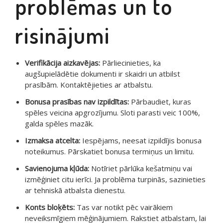
problēmas un to
risinājumi
Verifikācija aizkavējas:
Pārliecinieties, ka
augšupielādētie dokumenti ir skaidri un atbilst
prasībām. Kontaktējieties ar atbalstu.
Bonusa prasības nav izpildītas:
Pārbaudiet, kuras
spēles veicina apgrozījumu. Sloti parasti veic 100%,
galda spēles mazāk.
Izmaksa atcelta:
Iespējams, neesat izpildījis bonusa
noteikumus. Pārskatiet bonusa termiņus un limitu.
Savienojuma kļūda:
Notīriet pārlūka kešatmiņu vai
izmēģiniet citu ierīci. Ja problēma turpinās, sazinieties
ar tehniskā atbalsta dienestu.
Konts bloķēts:
Tas var notikt pēc vairākiem
neveiksmīgiem mēģinājumiem. Rakstiet atbalstam, lai