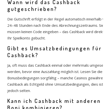
Wann wird das Cashback
gutgeschrieben?
Die Gutschrift erfolgt in der Regel automatisch innerhalb von
24–48 Stunden nach Ende des Abrechnungszeitraums. Sie
müssen keinen Code eingeben – das Cashback wird direkt au
Ihr Spielkonto gebucht.
Gibt es Umsatzbedingungen für d
Cashback?
Ja, oft muss das Cashback einmal oder mehrmals umgesetzt
werden, bevor eine Auszahlung möglich ist. Lesen Sie die
Bonusbedingungen sorgfältig – manche Casinos gewähren
Cashback als Echtgeld ohne Umsatzbedingungen, dies ist
jedoch selten.
Kann ich Cashback mit anderen
Boni kombinieren?